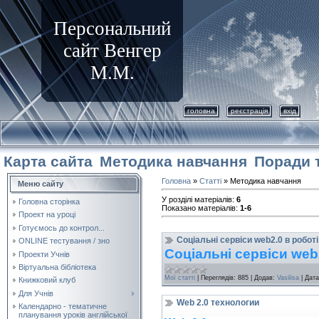
Персональний
сайт Венгер
М.М.
головна
реєстрація
вхід
Карта сайта
Методика навчання
Поради 
Головна
»
Статті
» Методика навчання
Меню сайту
У розділі матеріалів
:
6
Головна сторінка
Показано матеріалів
:
1-6
Проект на уроці
Готуємось до контрол...
Соціальні сервіси web2.0 в робот
ONLINE тестування / зно
Соціальні сервіси web
Проекти Учнів
Віртуальна бібліотека
Мої статті
|
Переглядів:
885
|
Додав:
Vasilisa
|
Дата
Книжковий клуб
Для Учнів
Web 2.0 технологии
Календарно - тематичне
планування уроків англійської