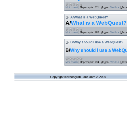
Мої статті
|
Переглядів:
871
|
Додав:
Vasilisa
|
Дата
A/What is a WebQuest?
A/
What is a WebQuest?
Мої статті
|
Переглядів:
793
|
Додав:
Vasilisa
|
Дата
B/Why should I use a WebQuest?
B/
Why should I use a WebQ
Мої статті
|
Переглядів:
794
|
Додав:
Vasilisa
|
Дата
Copyright learnenglish.ucoz.com © 2026