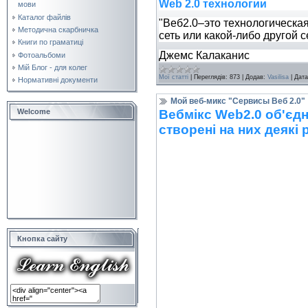
Web 2.0 технологии
мови
Каталог файлів
"Веб2.0–это технологическа
Методична скарбничка
сеть или какой-либо другой с
Книги по граматиці
Джемс Калаканис
Фотоальбоми
Мій Блог - для колег
Мої статті
|
Переглядів:
873
|
Додав:
Vasilisa
|
Дата
Нормативні документи
Мой веб-микс "Сервисы Веб 2.0"
Вебмікс Web2.0 об'єдна
Welcome
створені на них деякі 
Кнопка сайту