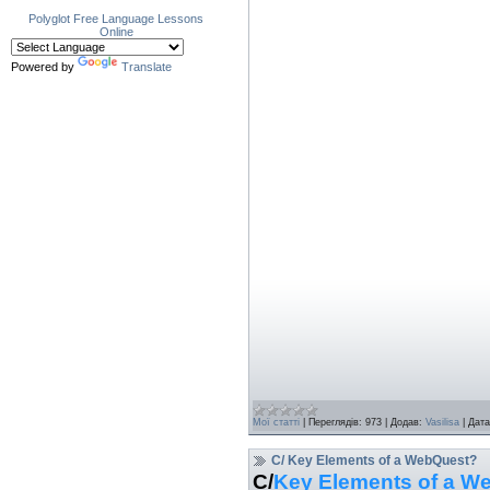
Polyglot
Free Language Lessons
Online
Powered by
Translate
Мої статті
|
Переглядів:
973
|
Додав:
Vasilisa
|
Дата
C/ Key Elements of a WebQuest?
C/
Key Elements of a W