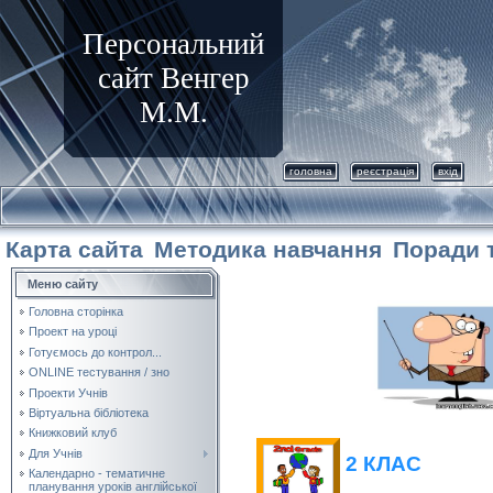
Персональний
сайт Венгер
М.М.
головна
реєстрація
вхід
Карта сайта
Методика навчання
Поради 
Меню сайту
Головна сторінка
Проект на уроці
Готуємось до контрол...
ONLINE тестування / зно
Проекти Учнів
Віртуальна бібліотека
Книжковий клуб
Для Учнів
2 КЛАС
Календарно - тематичне
планування уроків англійської