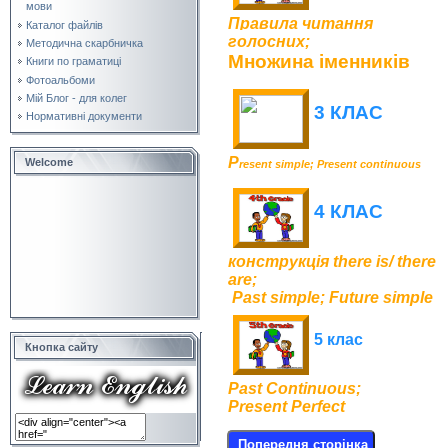
мови
Правила читання
Каталог файлів
голосних;
Методична скарбничка
Множина іменників
Книги по граматиці
Фотоальбоми
Мій Блог - для колег
3 КЛАС
Нормативні документи
P
Welcome
resent simple; Present continuous
4 КЛАС
конструкція there is/ there
are;
Past simple; Future simple
5 клас
Кнопка сайту
Past Continuous;
Present Perfect